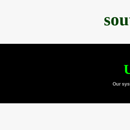
sou
U
Our sys